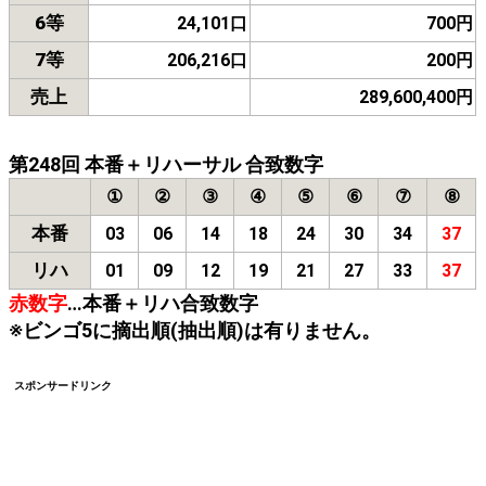
6等
24,101口
700円
7等
206,216口
200円
売上
289,600,400円
第248回 本番＋リハーサル 合致数字
①
②
③
④
⑤
⑥
⑦
⑧
本番
03
06
14
18
24
30
34
37
リハ
01
09
12
19
21
27
33
37
赤数字
…本番＋リハ合致数字
※ビンゴ5に摘出順(抽出順)は有りません。
スポンサードリンク