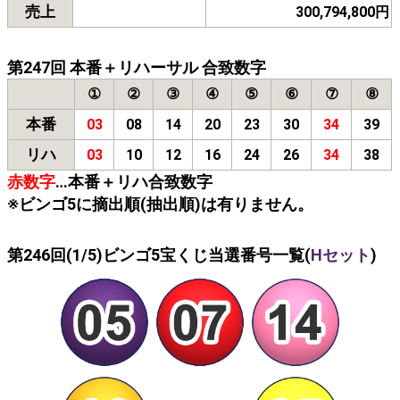
売上
300,794,800円
第247回 本番＋リハーサル 合致数字
①
②
③
④
⑤
⑥
⑦
⑧
本番
03
08
14
20
23
30
34
39
リハ
03
10
12
16
24
26
34
38
赤数字
…本番＋リハ合致数字
※ビンゴ5に摘出順(抽出順)は有りません。
第246回(1/5)ビンゴ5宝くじ当選番号一覧(
Hセット
)