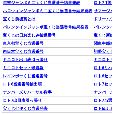
年末ジャンボミニ宝くじ当選番号結果発表
ロト7 1
ハロウィンジャンボミニ宝くじ当選番号結果発表
サマージ
宝くじ前後賞とは
ドリーム
バレンタインジャンボ宝くじ当選番号結果発表
バレンタ
宝くじの日お楽しみ抽選番号
宝くじ新緑
東京都宝くじ当選番号
関東中部
西日本宝くじ当選番号
初夢宝く
ミニロト出目表引っ張り
ミニロト
ミニロトセット球速報
ロト6リハ
レインボーくじ当選番号
ロト6セッ
ロト6当選番号抽出順
ロト7セッ
ナンバーズリハーサル数字
ナンバーズ
ロト7出目表引っ張り
ロト7当選
宝くじ七夕くじ当選発表
ロト6出目