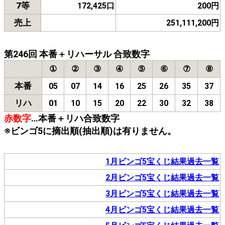
7等
172,425口
200円
売上
251,111,200円
第246回 本番＋リハーサル 合致数字
①
②
③
④
⑤
⑥
⑦
⑧
本番
05
07
14
16
25
26
35
37
リハ
01
10
15
20
22
30
32
38
赤数字
…本番＋リハ合致数字
※ビンゴ5に摘出順(抽出順)は有りません。
1月ビンゴ5宝くじ結果過去一覧
2月ビンゴ5宝くじ結果過去一覧
3月ビンゴ5宝くじ結果過去一覧
4月ビンゴ5宝くじ結果過去一覧