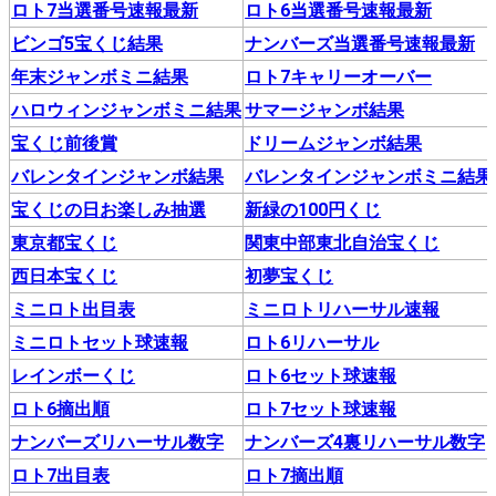
ロト7当選番号速報最新
ロト6当選番号速報最新
ビンゴ5宝くじ結果
ナンバーズ当選番号速報最新
年末ジャンボミニ結果
ロト7キャリーオーバー
ハロウィンジャンボミニ結果
サマージャンボ結果
宝くじ前後賞
ドリームジャンボ結果
バレンタインジャンボ結果
バレンタインジャンボミニ結果
宝くじの日お楽しみ抽選
新緑の100円くじ
東京都宝くじ
関東中部東北自治宝くじ
西日本宝くじ
初夢宝くじ
ミニロト出目表
ミニロトリハーサル速報
ミニロトセット球速報
ロト6リハーサル
レインボーくじ
ロト6セット球速報
ロト6摘出順
ロト7セット球速報
ナンバーズリハーサル数字
ナンバーズ4裏リハーサル数字
ロト7出目表
ロト7摘出順