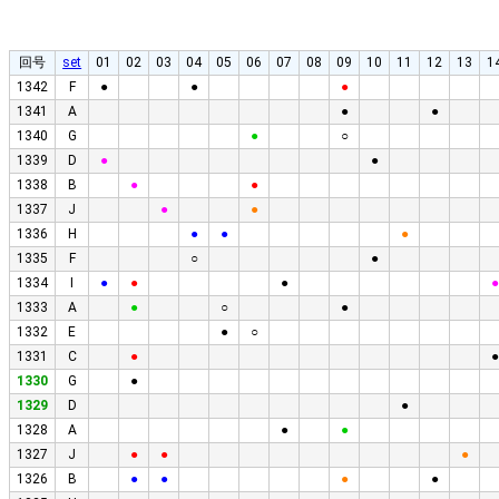
回号
set
01
02
03
04
05
06
07
08
09
10
11
12
13
1
1342
F
●
●
●
1341
A
●
●
1340
G
●
○
1339
D
●
●
1338
B
●
●
1337
J
●
●
1336
H
●
●
●
1335
F
○
●
1334
I
●
●
●
●
1333
A
●
○
●
1332
E
●
○
1331
C
●
●
1330
G
●
1329
D
●
1328
A
●
●
1327
J
●
●
●
1326
B
●
●
●
●