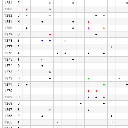
1284
F
●
○
●
1283
J
●
○
1282
C
●
●
●
●
1281
H
●
●
●
1280
J
●
○
●
●
1279
D
●
●
1278
B
●
●
○
1277
E
●
1276
A
●
●
●
●
1275
I
○
●
1274
G
●
1273
F
○
1272
H
●
●
●
1271
C
●
●
●
1270
J
●
●
1269
D
●
●
●
1268
G
●
●
1267
B
●
○
1266
D
●
●
1265
I
●
○