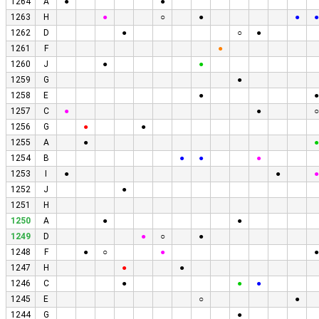
1264
A
●
●
1263
H
●
○
●
●
●
1262
D
●
○
●
1261
F
●
1260
J
●
●
1259
G
●
1258
E
●
●
1257
C
●
●
○
1256
G
●
●
1255
A
●
●
1254
B
●
●
●
1253
I
●
●
●
1252
J
●
1251
H
1250
A
●
●
1249
D
●
○
●
1248
F
●
○
●
●
1247
H
●
●
1246
C
●
●
●
1245
E
○
●
1244
G
●