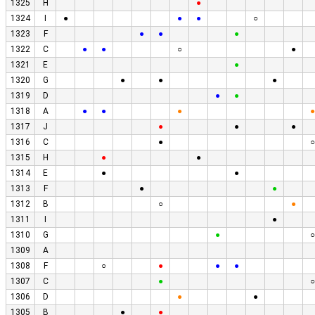
1325
H
●
1324
I
●
●
●
○
1323
F
●
●
●
1322
C
●
●
○
●
1321
E
●
1320
G
●
●
●
1319
D
●
●
1318
A
●
●
●
●
1317
J
●
●
●
1316
C
●
○
1315
H
●
●
1314
E
●
●
1313
F
●
●
1312
B
○
●
1311
I
●
1310
G
●
○
1309
A
1308
F
○
●
●
●
1307
C
●
○
1306
D
●
●
1305
B
●
●