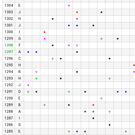
1304
E
●
1303
J
●
●
1302
H
●
●
1301
J
●
●
●
1300
I
●
1299
G
●
○
●
1298
F
●
●
○
1297
A
●
●
●
1296
C
○
●
●
1295
H
●
1294
B
○
●
●
1293
H
●
●
○
1292
J
●
1291
D
○
●
●
●
●
●
1290
E
○
1289
B
○
●
●
1288
A
●
●
○
1287
I
●
1286
G
●
1285
E
○
●
●
●