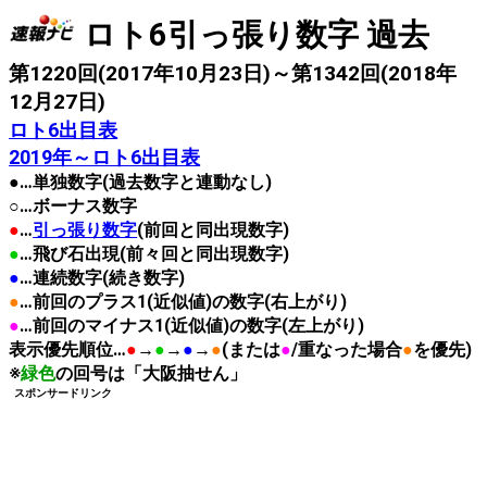
ロト6引っ張り数字 過去
第1220回(2017年10月23日)～第1342回(2018年
12月27日)
ロト6出目表
2019年～ロト6出目表
●…単独数字(過去数字と連動なし)
○…ボーナス数字
●
…
引っ張り数字
(前回と同出現数字)
●
…飛び石出現(前々回と同出現数字)
●
…連続数字(続き数字)
●
…前回のプラス1(近似値)の数字(右上がり)
●
…前回のマイナス1(近似値)の数字(左上がり)
表示優先順位…
●
→
●
→
●
→
●
(または
●
/重なった場合
●
を優先)
※
緑色
の回号は「大阪抽せん」
スポンサードリンク