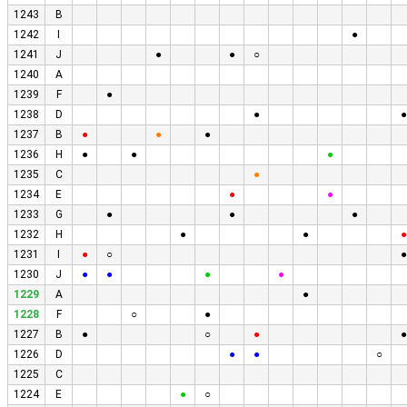
1243
B
1242
I
●
1241
J
●
●
○
1240
A
1239
F
●
1238
D
●
●
1237
B
●
●
●
1236
H
●
●
●
1235
C
●
1234
E
●
●
1233
G
●
●
●
1232
H
●
●
●
1231
I
●
○
●
1230
J
●
●
●
●
1229
A
●
1228
F
○
●
1227
B
●
○
●
●
1226
D
●
●
○
1225
C
1224
E
●
○