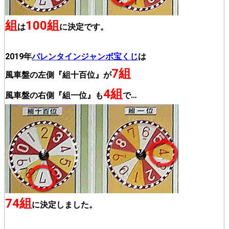
組
100組
は
に決定です。
2019年
バレンタインジャンボ宝くじ
は
7組
風車盤の左側『組十百位』が
4組
風車盤の右側『組一位』も
で…
74組
に決定しました。