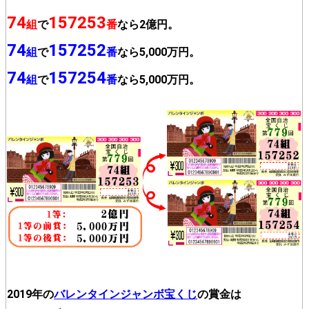
74
157253
組
で
番
なら2億円。
74
157252
組
で
番
なら5,000万円。
74
157254
組
で
番
なら5,000万円。
2019年の
バレンタインジャンボ宝くじ
の賞金は