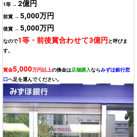
2億円
1等 →
5,000万円
前賞 →
5,000万円
後賞 →
1等・前後賞合わせて3億円
なので
と呼びま
す。
5,000
賞金
万円以上
の換金は
店舗購入
なら
みずほ銀行窓
口
へ足を運んでください。