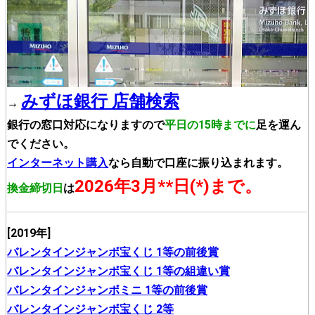
みずほ銀行 店舗検索
→
銀行の窓口対応になりますので
平日の15時までに
足を運ん
でください。
インターネット購入
なら自動で口座に振り込まれます。
2026年3月**日(*)まで。
換金締切日
は
[2019年]
バレンタインジャンボ宝くじ 1等の前後賞
バレンタインジャンボ宝くじ 1等の組違い賞
バレンタインジャンボミニ 1等の前後賞
バレンタインジャンボ宝くじ 2等