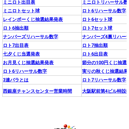
ミニロト出目表
ミニロトリハーサル数
ミニロトセット球
ロト6リハーサル数字
レインボーくじ抽選結果発表
ロト6セット球
ロト6抽出順
ロト7セット球
ナンバーズリハーサル数字
ナンバーズ4裏リハー
ロト7出目表
ロト7抽出順
七夕くじ当選発表
ロト6出目表
お月見くじ抽選結果発表
節分の100円くじ抽選
ロト6リハーサル数字
実りの秋くじ抽選結果
3連バラとは
ロト7リハーサル数字
西銀座チャンスセンター営業時間
大阪駅前第4ビル特設