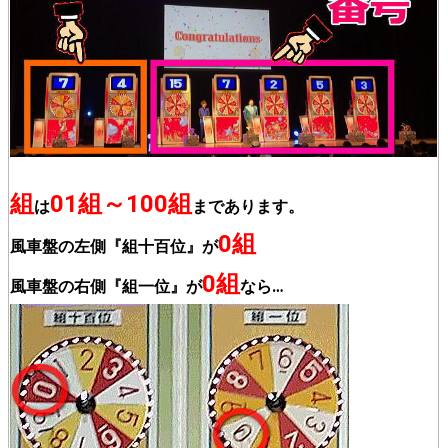
組
01組～100組
は
まであります。
0組
風車盤の左側『組十百位』が
0組
風車盤の右側『組一位』が
なら…