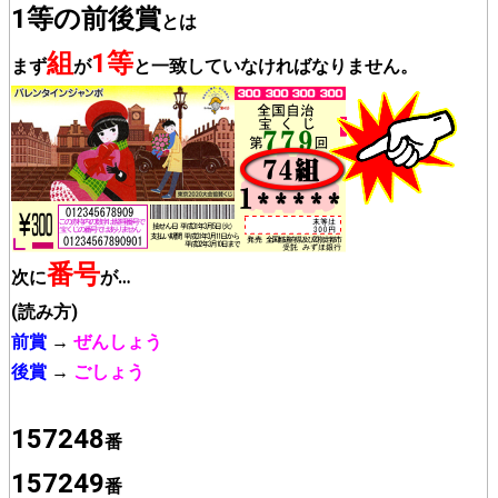
1等の前後賞
とは
組
1等
まず
が
と一致していなければなりません。
番号
次に
が…
(読み方)
前賞
→
ぜんしょう
後賞
→
ごしょう
157248
番
157249
番