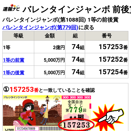
バレンタインジャンボ 前後
バレンタインジャンボ(第1088回) 1等の前後賞
バレンタインジャンボ(第779回)
に戻る
等級
金額
組
番号
74
157253
1等
2億円
組
番
74
157252
1等の前賞
5,000万円
組
番
74
157254
1等の後賞
5,000万円
組
番
①
157253
番
と一致していることを確認