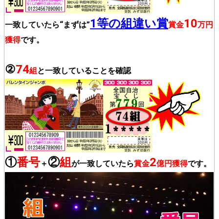
1等の組違い賞
10
一致していたら“まずは”
賞金
万円
獲得
です。
②
74
組
と一致していることを確認
①
番号
②
組
2
＋
が一致していたら
賞金
億円獲得
です。