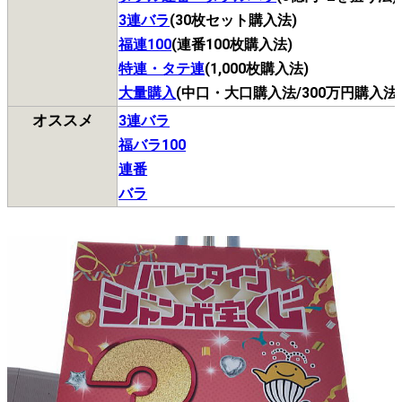
3連バラ
(30枚セット購入法)
福連100
(連番100枚購入法)
特連・タテ連
(1,000枚購入法)
大量購入
(中口・大口購入法/300万円購入法
オススメ
3連バラ
福バラ100
連番
バラ