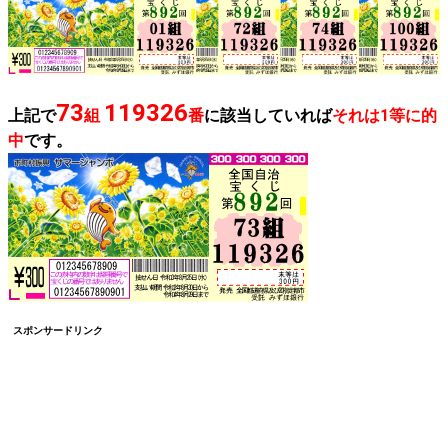
73
119326
上記で
組
番
に該当していれば
それは1等に的
中
です。
スポンサードリンク