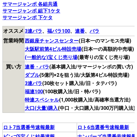
サマージャンボ 各組共通
サマージャンボ 組下1ケタ
サマージャンボ 下ケタ
オススメ
3連バラ
、
福バラ100
、
連番
、
バラ
営業時間
西銀座チャンスセンター
(日本一のマンモス売場)
大阪駅前第4ビル特設売場
(日本一の高額的中売場)
(一般的な)宝くじ売り場
(最寄りの宝くじ売り場)
買い方
連番・バラ
(基本購入法/サマージャンボの買い方)
ダブル
(5億円×2を狙う法/大阪第4ビル特設売場)
3連バラ
(30枚セット購入法/旧・タテバラ)
福連100
(100枚購入法/旧・特バラ)
特連スペシャル
(1,000枚購入法/高確率当選方法)
大口(大量)購入
(中口・大口購入法/300万円購入法)
ロト7当選番号速報最新
ロト6当選番号速報最新
ビンゴ5宝くじ結果速報
ナンバーズ当選番号速報最