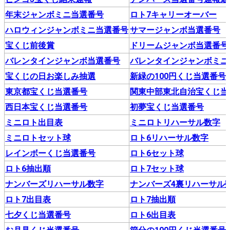
年末ジャンボミニ当選番号
ロト7キャリーオーバー
ハロウィンジャンボミニ当選番号
サマージャンボ当選番号
宝くじ前後賞
ドリームジャンボ当選番号
バレンタインジャンボ当選番号
バレンタインジャンボミニ
宝くじの日お楽しみ抽選
新緑の100円くじ当選番号
東京都宝くじ当選番号
関東中部東北自治宝くじ当
西日本宝くじ当選番号
初夢宝くじ当選番号
ミニロト出目表
ミニロトリハーサル数字
ミニロトセット球
ロト6リハーサル数字
レインボーくじ当選番号
ロト6セット球
ロト6抽出順
ロト7セット球
ナンバーズリハーサル数字
ナンバーズ4裏リハーサル
ロト7出目表
ロト7抽出順
七夕くじ当選番号
ロト6出目表