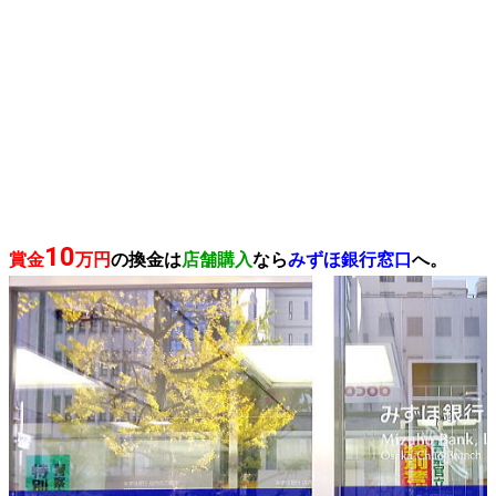
10
賞金
万円
の換金は
店舗購入
なら
みずほ銀行窓口
へ。