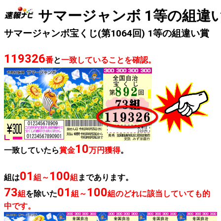
サマージャンボ 1等の組違
サマージャンボ宝くじ(第1064回) 1等の組違い賞
119326
番
と
一致していることを確認。
10
一致していたら
賞金
万円獲得
。
01
100
組は
組～
組
まであります。
73
01
100
組
を除いた
組～
組のどれに該当していても的
中です。