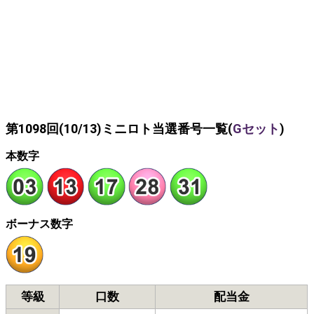
第1098回(10/13)ミニロト当選番号一覧(
Gセット
)
本数字
ボーナス数字
等級
口数
配当金