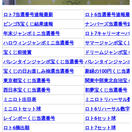
ロト7当選番号速報最新
ロト6当選番号速報最
ビンゴ5宝くじ結果速報
ナンバーズ当選番号
年末ジャンボミニ当選番号
ロト7キャリーオーバ
ハロウィンジャンボミニ当選番号
サマージャンボ宝く
宝くじ前後賞
ドリームジャンボ宝
バレンタインジャンボ宝くじ当選番号
バレンタインジャン
宝くじの日お楽しみ抽選当選番号
新緑の100円くじ当選
東京都宝くじ当選番号
関東中部東北自治宝
西日本宝くじ当選番号
初夢宝くじ当選番号
ミニロト出目表
ミニロトリハーサル
ミニロトセット球
ロト6リハーサル数字
レインボーくじ当選番号
ロト6セット球
ロト6摘出順
ロト7セット球