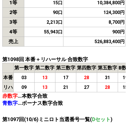
1等
15口
10,384,800円
2等
90口
124,300円
3等
2,213口
8,700円
4等
55,943口
900円
売上
526,883,400円
第1098回 本番＋リハーサル 合致数字
第一数字
第二数字
第三数字
第四数字
第五数字
B数
本番
03
13
17
28
31
19
リハ
09
13
21
27
28
15
赤数字
…本数字合致
青数字
…ボーナス数字合致
第1097回(10/6)ミニロト当選番号一覧(
Dセット
)