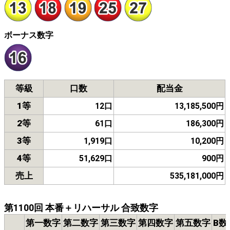
ボーナス数字
等級
口数
配当金
1等
12口
13,185,500円
2等
61口
186,300円
3等
1,919口
10,200円
4等
51,629口
900円
売上
535,181,000円
第1100回 本番＋リハーサル 合致数字
第一数字
第二数字
第三数字
第四数字
第五数字
B数