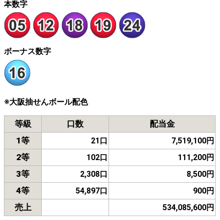
本数字
ボーナス数字
※大阪抽せんボール配色
等級
口数
配当金
1等
21口
7,519,100円
2等
102口
111,200円
3等
2,308口
8,500円
4等
54,897口
900円
売上
534,085,600円