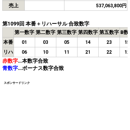
売上
537,063,800円
第1099回 本番＋リハーサル 合致数字
第一数字
第二数字
第三数字
第四数字
第五数字
B数
本番
01
03
05
14
23
15
リハ
06
10
11
21
22
12
赤数字
…本数字合致
青数字
…ボーナス数字合致
スポンサードリンク