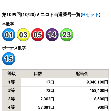
第1099回(10/20)ミニロト当選番号一覧(
Hセット
)
本数字
ボーナス数字
等級
口数
配当金
1等
17口
9,340,100円
2等
72口
158,400円
3等
2,302口
8,500円
4等
57,081口
900円