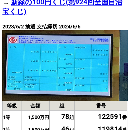
→
新緑の100円くじ(第924回全国自治
宝くじ)
2023/6/2 抽選 支払締切:2024/6/6
等級
金額
組
番号
78
122591
1等
1,500万円
組
番
46
119814
1等
1,500万円
組
番