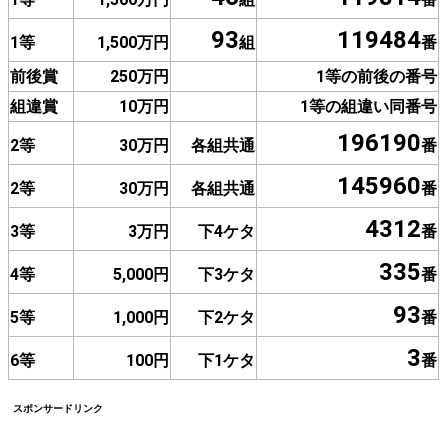
93
119484
1等
1,500万円
組
番
前後賞
250万円
1等の前後の番号
組違賞
10万円
1等の組違い同番号
196190
2等
30万円
各組共通
番
145960
2等
30万円
各組共通
番
4312
3等
3万円
下4ケタ
番
335
4等
5,000円
下3ケタ
番
93
5等
1,000円
下2ケタ
番
3
6等
100円
下1ケタ
番
スポンサードリンク