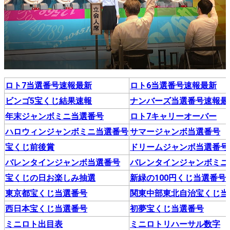
ロト7当選番号速報最新
ロト6当選番号速報最新
ビンゴ5宝くじ結果速報
ナンバーズ当選番号速報最
年末ジャンボミニ当選番号
ロト7キャリーオーバー
ハロウィンジャンボミニ当選番号
サマージャンボ当選番号
宝くじ前後賞
ドリームジャンボ当選番号
バレンタインジャンボ当選番号
バレンタインジャンボミニ
宝くじの日お楽しみ抽選
新緑の100円くじ当選番号
東京都宝くじ当選番号
関東中部東北自治宝くじ当
西日本宝くじ当選番号
初夢宝くじ当選番号
ミニロト出目表
ミニロトリハーサル数字