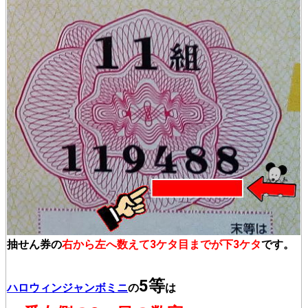
抽せん券の
右から左へ数えて3ケタ目までが下3ケタ
です。
5等
ハロウィンジャンボミニ
の
は