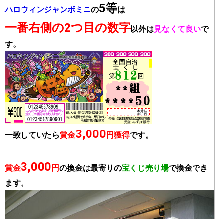
5等
ハロウィンジャンボミニ
の
は
一番右側の2つ目の数字
以外は
見なくて良い
で
す。
3,000
一致していたら
賞金
円獲得
です。
3,000
賞金
円
の換金は最寄りの
宝くじ売り場
で換金でき
ます。