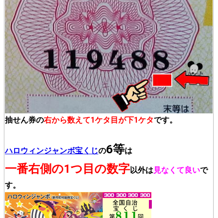
抽せん券の
右から数えて1ケタ目が下1ケタ
です。
6等
ハロウィンジャンボ宝くじ
の
は
一番右側の1つ目の数字
以外は
見なくて良い
で
す。