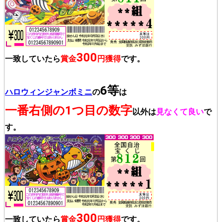
300
一致していたら
賞金
円獲得
です。
6等
ハロウィンジャンボミニ
の
は
一番右側の1つ目の数字
以外は
見なくて良い
で
す。
300
一致していたら
賞金
円獲得
です。