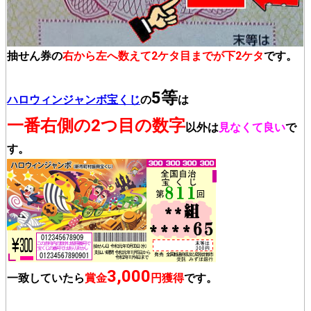
抽せん券の
右から左へ数えて2ケタ目までが下2ケタ
です。
5等
ハロウィンジャンボ宝くじ
の
は
一番右側の2つ目の数字
以外は
見なくて良い
で
す。
3,000
一致していたら
賞金
円獲得
です。