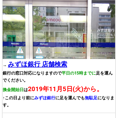
みずほ銀行 店舗検索
→
銀行の窓口対応になりますので
平日の15時までに
足を運ん
でください。
2019年11月5日(火)から。
換金開始日
は
↑この日より前に
みずほ銀行
に足を運んでも
無駄足
になりま
す。