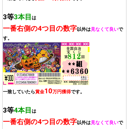
3等
3本目
は
一番右側の4つ目の数字
以外は
見なくて良い
で
す。
10
一致していたら
賞金
万円獲得
です。
3等
4本目
は
一番右側の4つ目の数字
以外は
見なくて良い
で