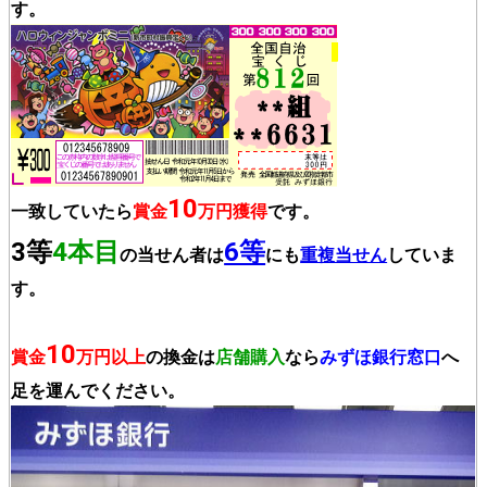
す。
10
一致していたら
賞金
万円獲得
です。
3等
4本目
6等
の当せん者は
にも
重複当せん
していま
す。
10
賞金
万円以上
の換金は
店舗購入
なら
みずほ銀行窓口
へ
足を運んでください。