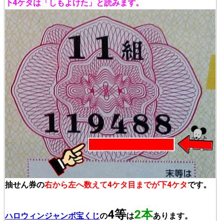
下4ケタは「しもよけた」と読みます。
抽せん券の
右から左へ数えて4ケタ目までが下4ケタ
です。
4等
2本
ハロウィンジャンボ宝くじ
の
は
あります。