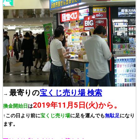
最寄りの
宝くじ売り場 検索
→
2019年11月5日(火)から。
換金開始日
は
↑この日より前に
宝くじ売り場
に足を運んでも
無駄足
になり
ます。