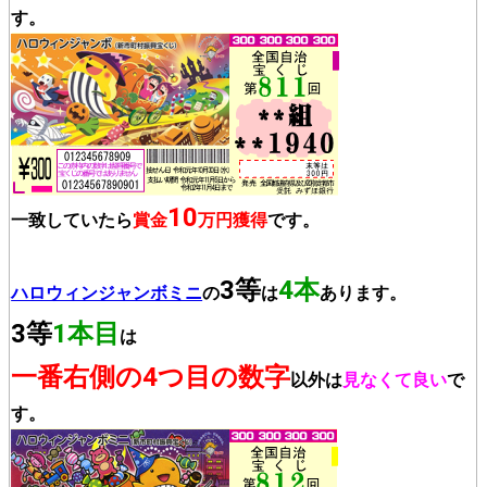
す。
10
一致していたら
賞金
万円獲得
です。
3等
4本
ハロウィンジャンボミニ
の
は
あります。
3等
1本目
は
一番右側の4つ目の数字
以外は
見なくて良い
で
す。