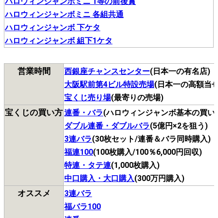
ハロウィンジャンボミニ 1等の前後賞
ハロウィンジャンボミニ 各組共通
ハロウィンジャンボ 下ケタ
ハロウィンジャンボ 組下1ケタ
営業時間
西銀座チャンスセンター
(日本一の有名店)
大阪駅前第4ビル特設売場
(日本一の高額当せ
宝くじ売り場
(最寄りの売場)
宝くじの買い方
連番・バラ
(ハロウィンジャンボ基本の買い
ダブル連番・ダブルバラ
(5億円×2を狙う)
3連バラ
(30枚セット/連番＆バラ同時購入)
福連100
(100枚購入/100％6,000円回収)
特連・タテ連
(1,000枚購入)
中口購入・大口購入
(300万円購入)
オススメ
3連バラ
福バラ100