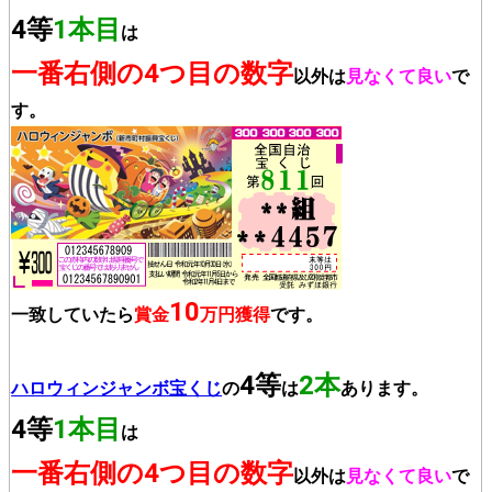
4等
1本目
は
一番右側の4つ目の数字
以外は
見なくて良い
で
す。
10
一致していたら
賞金
万円獲得
です。
4等
2本
ハロウィンジャンボ宝くじ
の
は
あります。
4等
1本目
は
一番右側の4つ目の数字
以外は
見なくて良い
で