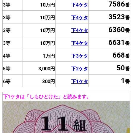
7586
3等
10万円
下4ケタ
番
3523
3等
10万円
下4ケタ
番
6360
3等
10万円
下4ケタ
番
6631
3等
10万円
下4ケタ
番
668
4等
1万円
下3ケタ
番
50
5等
3,000円
下2ケタ
番
1
6等
300円
下1ケタ
番
下1ケタは「しもひとけた」と読みます。