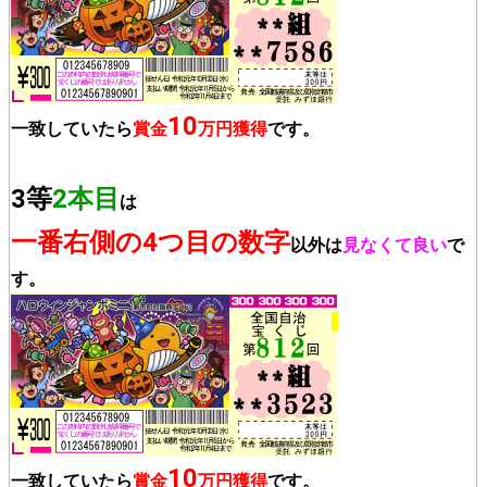
10
一致していたら
賞金
万円獲得
です。
3等
2本目
は
一番右側の4つ目の数字
以外は
見なくて良い
で
す。
10
一致していたら
賞金
万円獲得
です。