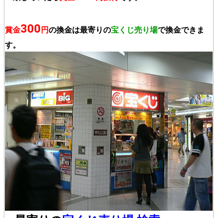
300
賞金
円
の換金は最寄りの
宝くじ売り場
で換金できま
す。