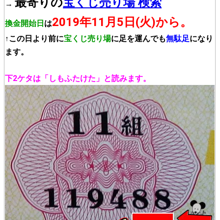
最寄りの
宝くじ売り場 検索
→
2019年11月5日(火)から。
換金開始日
は
↑この日より前に
宝くじ売り場
に足を運んでも
無駄足
になり
ます。
下2ケタは「しもふたけた」と読みます。