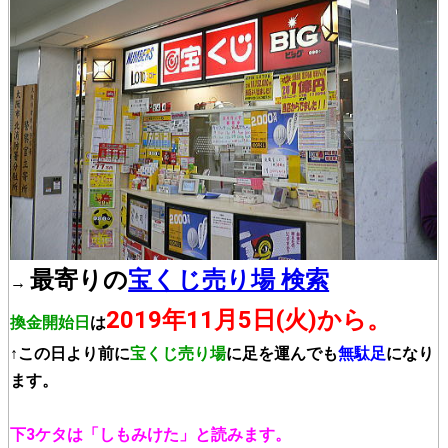
最寄りの
宝くじ売り場 検索
→
2019年11月5日(火)から。
換金開始日
は
↑この日より前に
宝くじ売り場
に足を運んでも
無駄足
になり
ます。
下3ケタは「しもみけた」と読みます。