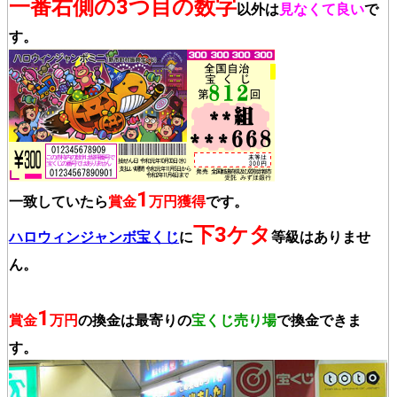
一番右側の3つ目の数字
以外は
見なくて良い
で
す。
1
一致していたら
賞金
万円獲得
です。
下3ケタ
ハロウィンジャンボ宝くじ
に
等級はありませ
ん。
1
賞金
万円
の換金は最寄りの
宝くじ売り場
で換金できま
す。