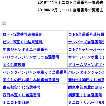
2019年11月ミニロト当選番号一覧過去
2019年12月ミニロト当選番号一覧過去
ロト7当選番号速報最新
ロト6当選番号速報最
ビンゴ5宝くじ結果速報
ナンバーズ当選番号
年末ジャンボミニ当選番号
ロト7キャリーオーバ
ハロウィンジャンボミニ当選番号
サマージャンボ宝く
宝くじ前後賞
ドリームジャンボ宝
バレンタインジャンボ宝くじ当選番号
バレンタインジャン
宝くじの日お楽しみ抽選当選番号
新緑の100円くじ当選
東京都宝くじ当選番号
関東中部東北自治宝
西日本宝くじ当選番号
初夢宝くじ当選番号
ミニロト出目表
ミニロトリハーサル