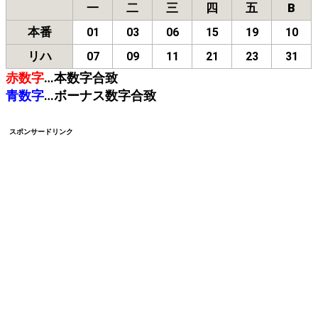
一
二
三
四
五
B
本番
01
03
06
15
19
10
リハ
07
09
11
21
23
31
赤数字
…本数字合致
青数字
…ボーナス数字合致
スポンサードリンク