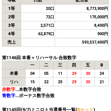
1等
20口
8,773,900円
2等
72口
175,000円
3等
2,571口
8,400円
4等
62,879口
900円
売上
593,537,400円
第1146回 本番＋リハーサル 合致数字
一
二
三
四
五
B
本番
04
05
11
29
30
24
リハ
15
22
25
29
30
21
赤数字
…本数字合致
青数字
…ボーナス数字合致
第1145回(9/7)ミニロト当選番号一覧(
Bセット
)