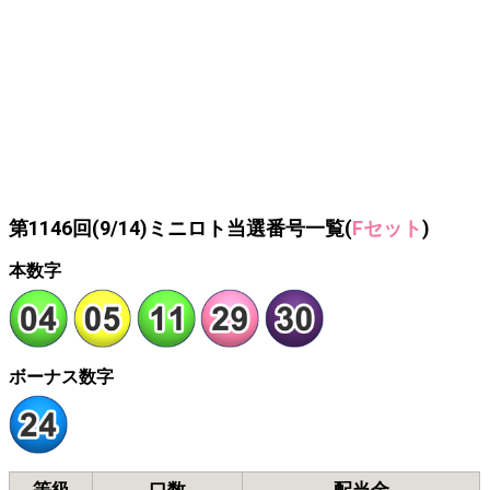
第1146回(9/14)ミニロト当選番号一覧(
Fセット
)
本数字
ボーナス数字
等級
口数
配当金