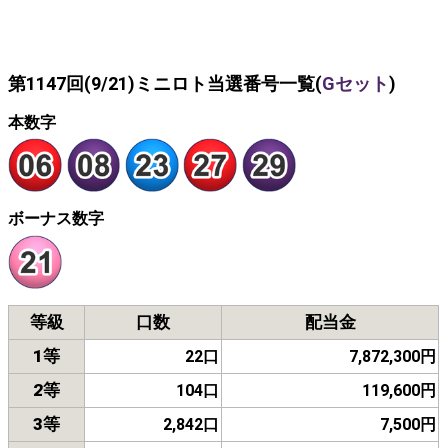
第1147回(9/21)ミニロト当選番号一覧(
Gセット
)
本数字
ボーナス数字
等級
口数
配当金
1等
22口
7,872,300円
2等
104口
119,600円
3等
2,842口
7,500円