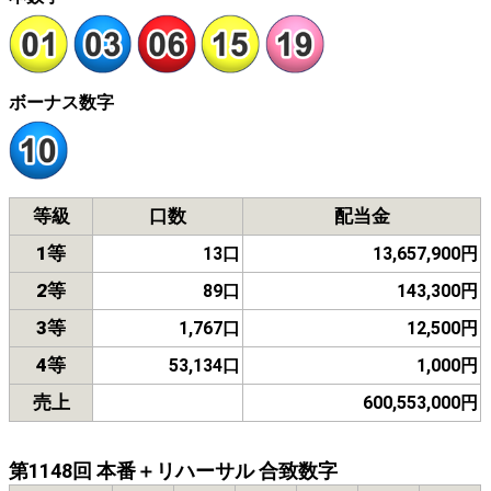
ボーナス数字
等級
口数
配当金
1等
13口
13,657,900円
2等
89口
143,300円
3等
1,767口
12,500円
4等
53,134口
1,000円
売上
600,553,000円
第1148回 本番＋リハーサル 合致数字