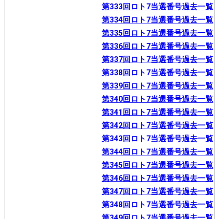
第333回ロト7当選番号過去一覧
第334回ロト7当選番号過去一覧
第335回ロト7当選番号過去一覧
第336回ロト7当選番号過去一覧
第337回ロト7当選番号過去一覧
第338回ロト7当選番号過去一覧
第339回ロト7当選番号過去一覧
第340回ロト7当選番号過去一覧
第341回ロト7当選番号過去一覧
第342回ロト7当選番号過去一覧
第343回ロト7当選番号過去一覧
第344回ロト7当選番号過去一覧
第345回ロト7当選番号過去一覧
第346回ロト7当選番号過去一覧
第347回ロト7当選番号過去一覧
第348回ロト7当選番号過去一覧
第349回ロト7当選番号過去一覧