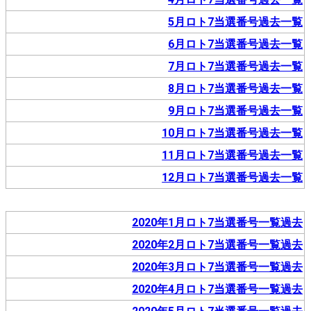
5月ロト7当選番号過去一覧
6月ロト7当選番号過去一覧
7月ロト7当選番号過去一覧
8月ロト7当選番号過去一覧
9月ロト7当選番号過去一覧
10月ロト7当選番号過去一覧
11月ロト7当選番号過去一覧
12月ロト7当選番号過去一覧
2020年1月ロト7当選番号一覧過去
2020年2月ロト7当選番号一覧過去
2020年3月ロト7当選番号一覧過去
2020年4月ロト7当選番号一覧過去