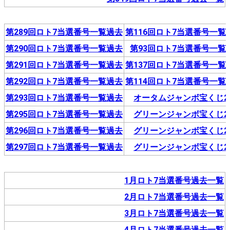
第289回ロト7当選番号一覧過去
第116回ロト7当選番号一覧
第290回ロト7当選番号一覧過去
第93回ロト7当選番号一覧
第291回ロト7当選番号一覧過去
第137回ロト7当選番号一覧
第292回ロト7当選番号一覧過去
第114回ロト7当選番号一覧
第293回ロト7当選番号一覧過去
オータムジャンボ宝くじ20
第295回ロト7当選番号一覧過去
グリーンジャンボ宝くじ20
第296回ロト7当選番号一覧過去
グリーンジャンボ宝くじ20
第297回ロト7当選番号一覧過去
グリーンジャンボ宝くじ20
1月ロト7当選番号過去一覧
2月ロト7当選番号過去一覧
3月ロト7当選番号過去一覧
4月ロト7当選番号過去一覧