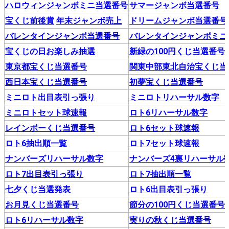
ハロウィンジャンボミニ当選番号
サマージャンボ当選番号
宝くじ前後賞
年末ジャンボ売上
ドリームジャンボ当選番号
バレンタインジャンボ当選番号
バレンタインジャンボミニ
宝くじの日お楽しみ抽選
新緑の100円くじ当選番号
東京都宝くじ当選番号
関東中部東北自治宝くじ当
西日本宝くじ当選番号
初夢宝くじ当選番号
ミニロト出目表引っ張り
ミニロトリハーサル数字
ミニロトセット球速報
ロト6リハーサル数字
レインボーくじ当選番号
ロト6セット球速報
ロト6抽出順一覧
ロト7セット球速報
ナンバーズリハーサル数字
ナンバーズ4裏リハーサル
ロト7出目表引っ張り
ロト7抽出順一覧
七夕くじ当選発表
ロト6出目表引っ張り
お月見くじ当選番号
節分の100円くじ当選番号
ロト6リハーサル数字
実りの秋くじ当選番号