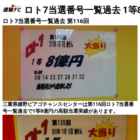
ロト7当選番号一覧過去 1等
ロト7当選番号一覧過去 第116回
三重県嬉野ピアゴチャンスセンターは第116回ロト7当選番
号一覧過去で1等8億円の高額当選実績があります。