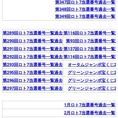
第347回ロト7当選番号過去一覧
第348回ロト7当選番号過去一覧
第349回ロト7当選番号過去一覧
第289回ロト7当選番号一覧過去
第116回ロト7当選番号一覧
第290回ロト7当選番号一覧過去
第93回ロト7当選番号一覧
第291回ロト7当選番号一覧過去
第137回ロト7当選番号一覧
第292回ロト7当選番号一覧過去
第114回ロト7当選番号一覧
第293回ロト7当選番号一覧過去
オータムジャンボ宝くじ20
第295回ロト7当選番号一覧過去
グリーンジャンボ宝くじ20
第296回ロト7当選番号一覧過去
グリーンジャンボ宝くじ20
第297回ロト7当選番号一覧過去
グリーンジャンボ宝くじ20
1月ロト7当選番号過去一覧
2月ロト7当選番号過去一覧