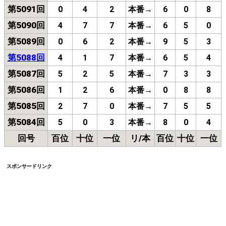
第5091回
0
4
2
本番→
6
0
8
第5090回
4
7
7
本番→
6
5
0
第5089回
0
6
2
本番→
9
5
3
第5088回
4
1
7
本番→
6
5
4
第5087回
5
2
5
本番→
7
3
3
第5086回
1
2
6
本番→
0
8
8
第5085回
2
7
0
本番→
7
5
5
第5084回
5
0
3
本番→
8
0
4
回号
百位
十位
一位
リ/本
百位
十位
一位
スポンサードリンク