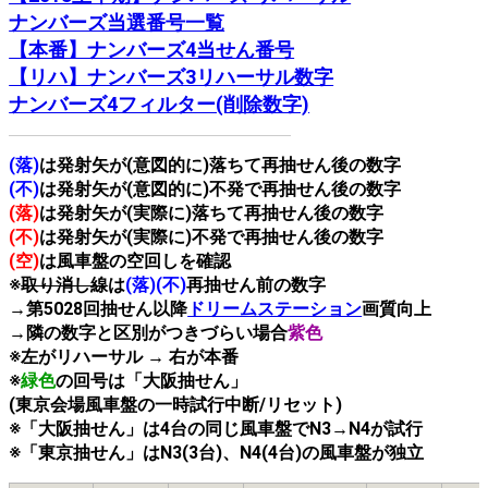
ナンバーズ当選番号一覧
【本番】ナンバーズ4当せん番号
【リハ】ナンバーズ3リハーサル数字
ナンバーズ4フィルター(削除数字)
(落)
は発射矢が(意図的に)落ちて再抽せん後の数字
(不)
は発射矢が(意図的に)不発で再抽せん後の数字
(落)
は発射矢が(実際に)落ちて再抽せん後の数字
(不)
は発射矢が(実際に)不発で再抽せん後の数字
(空)
は風車盤の空回しを確認
※
取り消し線
は
(落)(不)
再抽せん前の数字
→第5028回抽せん以降
ドリームステーション
画質向上
→隣の数字と区別がつきづらい場合
紫色
※左がリハーサル → 右が本番
※
緑色
の回号は「大阪抽せん」
(東京会場風車盤の一時試行中断/リセット)
※「大阪抽せん」は4台の同じ風車盤でN3→N4が試行
※「東京抽せん」はN3(3台)、N4(4台)の風車盤が独立