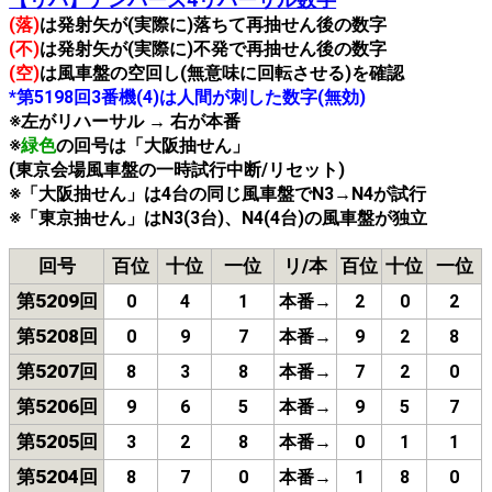
(落)
は発射矢が(実際に)落ちて再抽せん後の数字
(不)
は発射矢が(実際に)不発で再抽せん後の数字
(空)
は風車盤の空回し(無意味に回転させる)を確認
*第5198回3番機(4)は人間が刺した数字(無効)
※左がリハーサル → 右が本番
※
緑色
の回号は「大阪抽せん」
(東京会場風車盤の一時試行中断/リセット)
※「大阪抽せん」は4台の同じ風車盤でN3→N4が試行
※「東京抽せん」はN3(3台)、N4(4台)の風車盤が独立
回号
百位
十位
一位
リ/本
百位
十位
一位
第5209回
0
4
1
本番→
2
0
2
第5208回
0
9
7
本番→
9
2
8
第5207回
8
3
8
本番→
7
2
0
第5206回
9
6
5
本番→
9
5
7
第5205回
3
2
8
本番→
0
1
1
第5204回
8
7
0
本番→
1
8
0