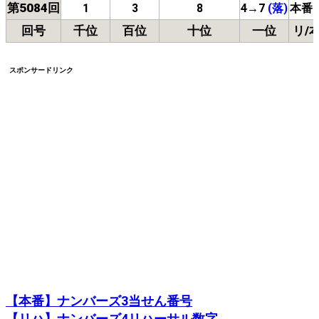
第5084回
1
3
8
4
→7
(落)
本番
回号
千位
百位
十位
一位
リ/
スポンサードリンク
【本番】ナンバーズ3当せん番号
【リハ】ナンバーズ4リハーサル数字