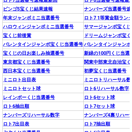
ロト7当選番号速報最新回
ロト6当選番号速報最
ビンゴ5宝くじ結果速報
ナンバーズ当選番号速
年末ジャンボミニ当選番号
ロト7 1等賞金額ラン
ハロウィンジャンボミニ当選番号
サマージャンボ宝くじ
宝くじ前後賞
ドリームジャンボ宝く
バレンタインジャンボ宝くじ当選番号
バレンタインジャンボ
宝くじの日お楽しみ抽選番号
新緑の100円くじ当選
東京都宝くじ当選番号
関東中部東北自治宝く
西日本宝くじ当選番号
初夢宝くじ当選番号
ミニロト出目表
ミニロトリハーサル数
ミニロトセット球
ロト6リハーサル数字
レインボーくじ当選番号
ロト6セット球
ロト6抽出順
ロト7セット球
ナンバーズリハーサル数字
ナンバーズ4裏リハー
ロト7出目表
ロト7抽出順