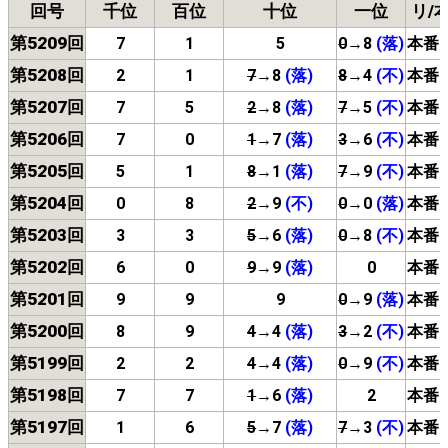
回号
千位
百位
十位
一位
リ/
第5209回
7
1
5
0
→8
(落)
本番
第5208回
2
1
7
→8
(落)
8
→4
(不)
本番
第5207回
7
5
2
→8
(落)
7
→5
(不)
本番
第5206回
7
0
1
→7
(落)
3
→6
(不)
本番
第5205回
5
1
8
→1
(落)
7
→9
(不)
本番
第5204回
0
8
2
→9
(不)
0
→0
(落)
本番
第5203回
3
3
5
→6
(落)
0
→8
(不)
本番
第5202回
6
0
9
→9
(落)
0
本番
第5201回
9
9
9
0
→9
(落)
本番
第5200回
8
9
4
→4
(落)
3
→2
(不)
本番
第5199回
2
2
4
→4
(落)
0
→9
(不)
本番
第5198回
7
7
1
→6
(落)
2
本番
第5197回
1
6
5
→7
(落)
7
→3
(不)
本番