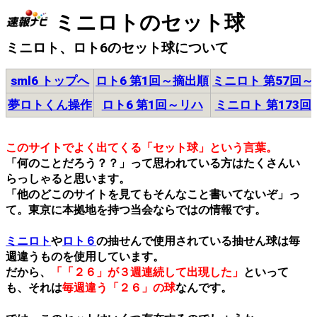
ミニロトのセット球
ミニロト、ロト6のセット球について
sml6 トップへ
ロト6 第1回～摘出順
ミニロト 第57回
夢ロトくん操作
ロト6 第1回～リハ
ミニロト 第173回
このサイトでよく出てくる「セット球」という言葉。
「何のことだろう？？」って思われている方はたくさんい
らっしゃると思います。
「他のどこのサイトを見てもそんなこと書いてないぞ」っ
て。東京に本拠地を持つ当会ならではの情報です。
ミニロト
や
ロト６
の抽せんで使用されている抽せん球は毎
週違うものを使用しています。
だから、
「「２６」が３週連続して出現した」
といって
も、それは
毎週違う「２６」の球
なんです。