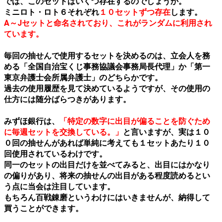
では、このセットはいくつ存在するのでしょうか。
ミニロト・ロト６それぞれ
１０セットずつ存在
します。
A～Jセットと命名されており、これがランダムに利用され
ています。
毎回の抽せんで使用するセットを決めるのは、立会人を務
める「全国自治宝くじ事務協議会事務局長代理」か「第一
東京弁護士会所属弁護士」のどちらかです。
過去の使用履歴を見て決めているようですが、その使用の
仕方には随分ばらつきがあります。
みずほ銀行は、
「特定の数字に出目が偏ることを防ぐため
に毎週セットを交換している。」
と言いますが、実は１０
０回の抽せんがあれば単純に考えても１セットあたり１０
回使用されているわけです。
同一のセットの出目だけを並べてみると、出目にはかなり
の偏りがあり、将来の抽せんの出目がある程度読めるとい
う点に当会は注目しています。
もちろん百戦錬磨というわけにはいきませんが、納得して
買うことができます。