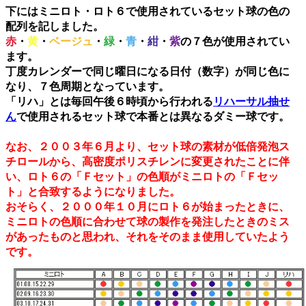
下にはミニロト・ロト６で使用されているセット球の色の
配列を記しました。
赤
・
黄
・
ベージュ
・
緑
・
青
・
紺
・
紫
の７色が使用されてい
ます。
丁度カレンダーで同じ曜日になる日付（数字）が同じ色に
なり、７色周期となっています。
「リハ」とは毎回午後６時頃から行われる
リハーサル抽せ
ん
で使用されるセット球で本番とは異なるダミー球です。
なお、２００３年６月より、セット球の素材が低倍発泡ス
チロールから、高密度ポリスチレンに変更されたことに伴
い、ロト６の「Ｆセット」の色順がミニロトの「Ｆセッ
ト」と合致するようになりました。
おそらく、２０００年１０月にロト６が始まったときに、
ミニロトの色順に合わせて球の製作を発注したときのミス
があったものと思われ、それをそのまま使用していたよう
です。