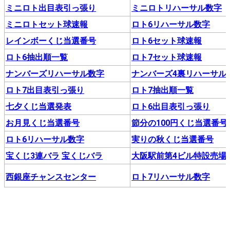
ミニロト出目表引っ張り
ミニロトリハーサル数字
ミニロトセット球速報
ロト6リハーサル数字
レインボーくじ当選番号
ロト6セット球速報
ロト6抽出順一覧
ロト7セット球速報
ナンバーズリハーサル数字
ナンバーズ4裏リハーサル
ロト7出目表引っ張り
ロト7抽出順一覧
七夕くじ当選発表
ロト6出目表引っ張り
お月見くじ当選番号
節分の100円くじ当選番号
ロト6リハーサル数字
実りの秋くじ当選番号
宝くじ3連バラ
宝くじバラ
大阪駅前第4ビル特設売場
西銀座チャンスセンター
ロト7リハーサル数字