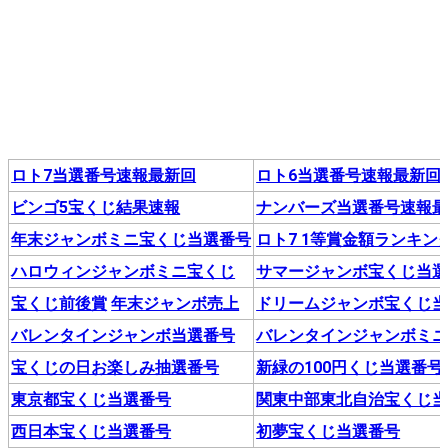
ロト7当選番号速報最新回
ロト6当選番号速報最新回
ビンゴ5宝くじ結果速報
ナンバーズ当選番号速報
年末ジャンボミニ宝くじ当選番号
ロト7 1等賞金額ランキン
ハロウィンジャンボミニ宝くじ
サマージャンボ宝くじ当
宝くじ前後賞
年末ジャンボ売上
ドリームジャンボ宝くじ
バレンタインジャンボ当選番号
バレンタインジャンボミ
宝くじの日お楽しみ抽選番号
新緑の100円くじ当選番号
東京都宝くじ当選番号
関東中部東北自治宝くじ
西日本宝くじ当選番号
初夢宝くじ当選番号